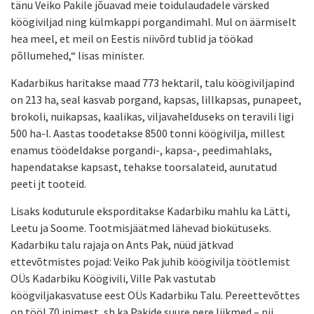
tänu Veiko Pakile jõuavad meie toidulaudadele värsked
köögiviljad ning külmkappi porgandimahl. Mul on äärmiselt
hea meel, et meil on Eestis niivõrd tublid ja töökad
põllumehed,“ lisas minister.
Kadarbikus haritakse maad 773 hektaril, talu köögiviljapind
on 213 ha, seal kasvab porgand, kapsas, lillkapsas, punapeet,
brokoli, nuikapsas, kaalikas, viljavahelduseks on teravili ligi
500 ha-l. Aastas toodetakse 8500 tonni köögivilja, millest
enamus töödeldakse porgandi-, kapsa-, peedimahlaks,
hapendatakse kapsast, tehakse toorsalateid, aurutatud
peeti jt tooteid.
Lisaks koduturule eksporditakse Kadarbiku mahlu ka Lätti,
Leetu ja Soome. Tootmisjäätmed lähevad biokütuseks.
Kadarbiku talu rajaja on Ants Pak, nüüd jätkvad
ettevõtmistes pojad: Veiko Pak juhib köögivilja töötlemist
OÜs Kadarbiku Köögivili, Ville Pak vastutab
köögviljakasvatuse eest OÜs Kadarbiku Talu. Pereettevõttes
on tööl 70 inimest, sh ka Pakide suure pere liikmed – nii