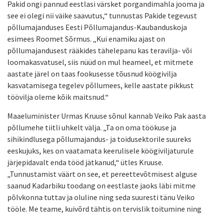
Pakid ongi pannud eestlasi värsket porgandimahla jooma ja
see ei olegi nii väike saavutus,“ tunnustas Pakide tegevust
põllumajanduses Eesti Põllumajandus-Kaubanduskoja
esimees Roomet Sõrmus. „Kui enamiku ajast on
põllumajandusest rääkides tähelepanu kas teravilja- või
loomakasvatusel, siis nüüd on mul heameel, et mitmete
aastate järel on taas fookusesse tõusnud köögivilja
kasvatamisega tegelev põllumees, kelle aastate pikkust
töövilja oleme kõik maitsnud.“
Maaeluminister Urmas Kruuse sõnul kannab Veiko Pak aasta
põllumehe tiitli uhkelt välja. „Ta on oma töökuse ja
sihikindlusega põllumajandus- ja toidusektorile suureks
eeskujuks, kes on vaatamata keerulisele köögiviljaturule
järjepidavalt enda tööd jätkanud,“ ütles Kruuse.
„Tunnustamist väärt on see, et pereettevõtmisest alguse
saanud Kadarbiku toodang on eestlaste jaoks läbi mitme
põlvkonna tuttav ja oluline ning seda suuresti tänu Veiko
tööle. Me teame, kuivõrd tähtis on tervislik toitumine ning