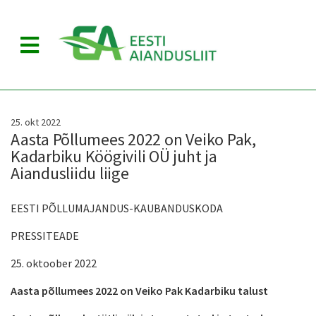
M
E
N
U
25. okt 2022
Aasta Põllumees 2022 on Veiko Pak,
Kadarbiku Köögivili OÜ juht ja
Aiandusliidu liige
EESTI PÕLLUMAJANDUS-KAUBANDUSKODA
PRESSITEADE
25. oktoober 2022
Aasta põllumees 2022 on Veiko Pak Kadarbiku talust