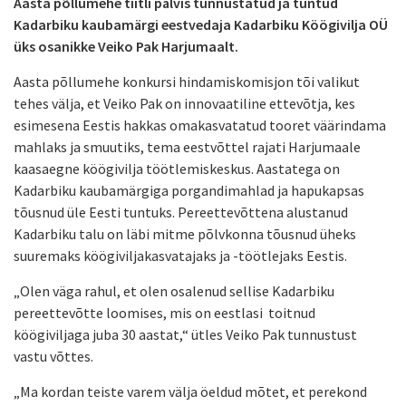
Aasta põllumehe tiitli pälvis tunnustatud ja tuntud
Kadarbiku kaubamärgi eestvedaja
Kadarbiku Köögivilja OÜ
üks osanikke Veiko Pak Harjumaalt.
Aasta põllumehe konkursi hindamiskomisjon tõi valikut
tehes välja, et Veiko Pak on innovaatiline ettevõtja, kes
esimesena Eestis hakkas omakasvatatud tooret väärindama
mahlaks ja smuutiks, tema eestvõttel rajati Harjumaale
kaasaegne köögivilja töötlemiskeskus. Aastatega on
Kadarbiku kaubamärgiga porgandimahlad ja hapukapsas
tõusnud üle Eesti tuntuks. Pereettevõttena alustanud
Kadarbiku talu on läbi mitme põlvkonna tõusnud üheks
suuremaks köögiviljakasvatajaks ja -töötlejaks Eestis.
„Olen väga rahul, et olen osalenud sellise Kadarbiku
pereettevõtte loomises, mis on eestlasi toitnud
köögiviljaga juba 30 aastat,“ ütles Veiko Pak tunnustust
vastu võttes.
„Ma kordan teiste varem välja öeldud mõtet, et perekond