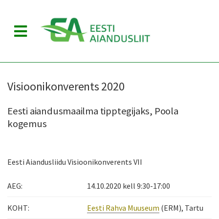
M
E
N
U
Visioonikonverents 2020
Eesti aiandusmaailma tipptegijaks, Poola
kogemus
Eesti Aiandusliidu Visioonikonverents VII
AEG:
14.10.2020 kell 9:30-17:00
KOHT:
Eesti Rahva Muuseum
(ERM), Tartu